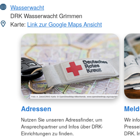
Wasserwacht
DRK Wasserwacht Grimmen
Karte:
Link zur Google Maps Ansicht
Adressen
Meld
Nutzen Sie unseren Adressfinder, um
Wir inf
Ansprechpartner und Infos über DRK-
Pressei
Einrichtungen zu finden.
DRK. In