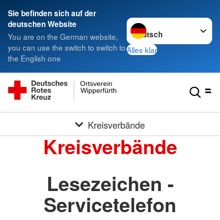
Sie befinden sich auf der
Sprache wechseln zu
deutschen Website
You are on the German website,
you can use the switch to switch to
Alles klar
the English one
Ortsverein
Wipperfürth
Kreisverbände
Kreisverbände
Lesezeichen -
Servicetelefon