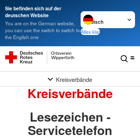
Sie befinden sich auf der
Sprache wechseln zu
deutschen Website
You are on the German website,
you can use the switch to switch to
Alles klar
the English one
Ortsverein
Wipperfürth
Kreisverbände
Kreisverbände
Lesezeichen -
Servicetelefon