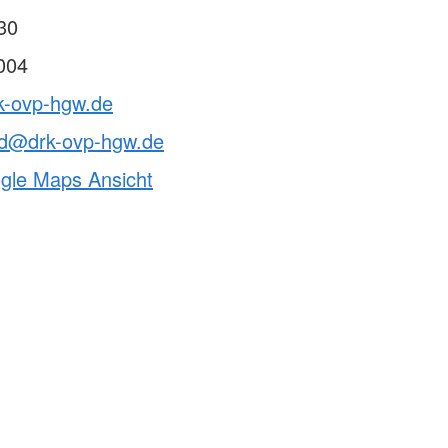
30
004
rk-ovp-hgw.de
nd@drk-ovp-hgw.de
ogle Maps Ansicht