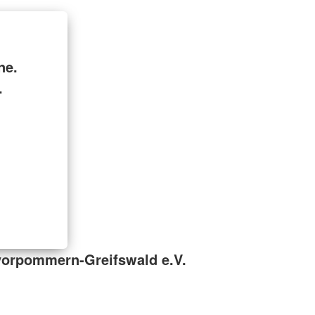
ne.
.
vorpommern-Greifswald e.V.