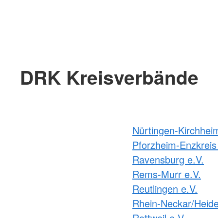
DRK Kreisverbände
Nürtingen-Kirchhei
Pforzheim-Enzkreis 
Ravensburg e.V.
Rems-Murr e.V.
Reutlingen e.V.
Rhein-Neckar/Heide
Rottweil e.V.