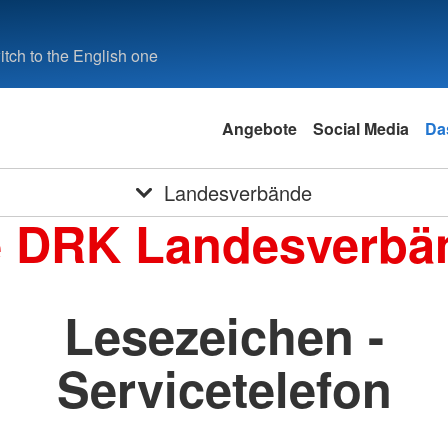
tch to the English one
Angebote
Social Media
Da
Landesverbände
e DRK Landesverbä
Lesezeichen -
Servicetelefon