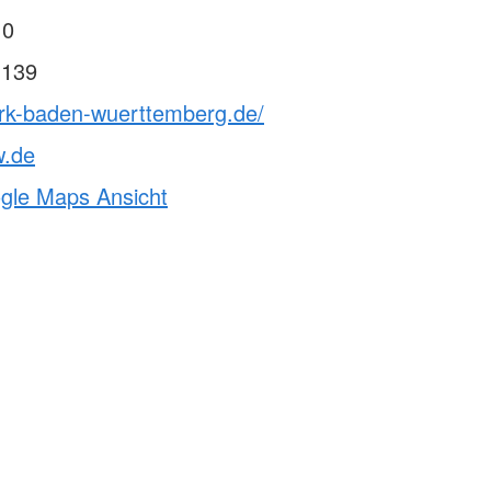
 0
 139
drk-baden-wuerttemberg.de/
w.de
ogle Maps Ansicht