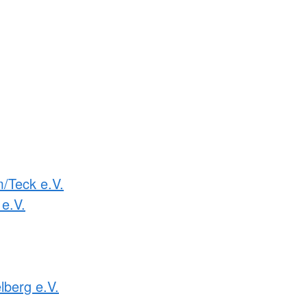
m/Teck e.V.
e.V.
lberg e.V.