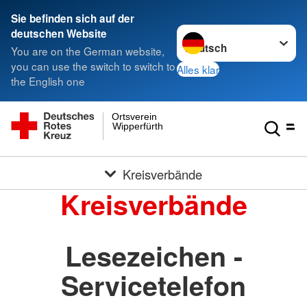
Sie befinden sich auf der
Sprache wechseln zu
deutschen Website
You are on the German website,
you can use the switch to switch to
Alles klar
the English one
Ortsverein
Wipperfürth
Kreisverbände
Kreisverbände
Lesezeichen -
Servicetelefon