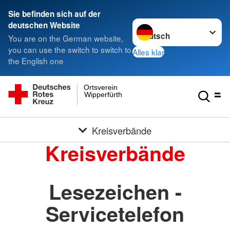
Sie befinden sich auf der
Sprache wechseln zu
deutschen Website
You are on the German website,
you can use the switch to switch to
Alles klar
the English one
Ortsverein
Wipperfürth
Kreisverbände
Kreisverbände
Lesezeichen -
Servicetelefon