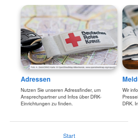
Adressen
Meld
Nutzen Sie unseren Adressfinder, um
Wir inf
Ansprechpartner und Infos über DRK-
Pressei
Einrichtungen zu finden.
DRK. In
Start