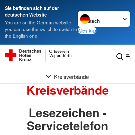
Sie befinden sich auf der
Sprache wechseln zu
deutschen Website
You are on the German website,
you can use the switch to switch to
Alles klar
the English one
Ortsverein
Wipperfürth
Kreisverbände
Kreisverbände
Lesezeichen -
Servicetelefon